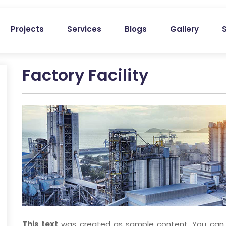
Projects
Services
Blogs
Gallery
Factory Facility
This text
was created as sample content. You can ea