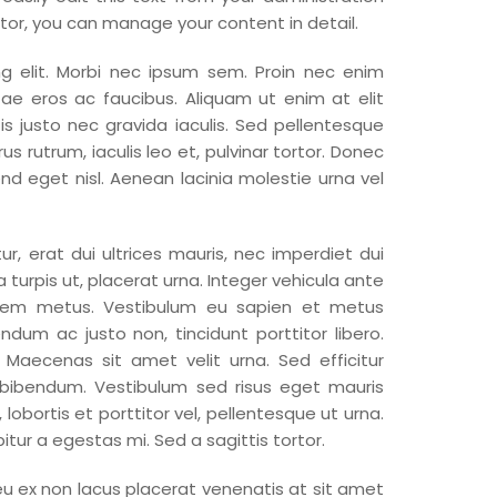
itor, you can manage your content in detail.
ng elit. Morbi nec ipsum sem. Proin nec enim
itae eros ac faucibus. Aliquam ut enim at elit
is justo nec gravida iaculis. Sed pellentesque
rutrum, iaculis leo et, pulvinar tortor. Donec
end eget nisl. Aenean lacinia molestie urna vel
, erat dui ultrices mauris, nec imperdiet dui
a turpis ut, placerat urna. Integer vehicula ante
e sem metus. Vestibulum eu sapien et metus
endum ac justo non, tincidunt porttitor libero.
 Maecenas sit amet velit urna. Sed efficitur
 bibendum. Vestibulum sed risus eget mauris
lobortis et porttitor vel, pellentesque ut urna.
tur a egestas mi. Sed a sagittis tortor.
eu ex non lacus placerat venenatis at sit amet