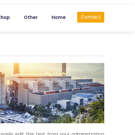
Contact
Shop
Other
Home
sily edit this text from your administration