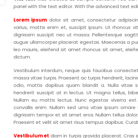
panel with the text editor. With the advanced text ed
Lorem ipsum
dolor sit amet, consectetur adipisci
varius, mattis enim et, suscipit ipsum. Ut rhoncus v
dignissim suscipit nec ut massa. Pellentesque sagitt
augue ullamcorper placerat egestas. Maecenas a purus 
leo mauris, eleifend sit amet rhoncus sit amet, eleif
dictum.
Vestibulum interdum, neque quis faucibus consectetur
massa vitae turpis. Praesent ac turpis hendrerit, lacini
odio, mattis dapibus quam blandit a. Nulla vita
hendrerit suscipit at in lectus. Ut magna tellus, bib
Nullam eu mattis lectus. Nunc egestas viverra est.
convallis enim. Nullam sed urna vitae ipsum ornare
dignissim tempor et sit amet eros. Nullam tellus dolor, 
Praesent et velit sit amet risus tempus dapibus. Curabi
Vestibulum et
diam in turpis gravida placerat. Cras 