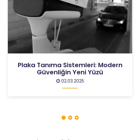
Yangın Alarm Sistemleri: İş
Yerlerinde Hayat Kurtaran Teknoloji
02.03.2025